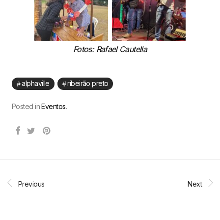
Fotos: Rafael Cautella
alphaville
ribeirão preto
Posted in
Eventos
.
Previous
Next