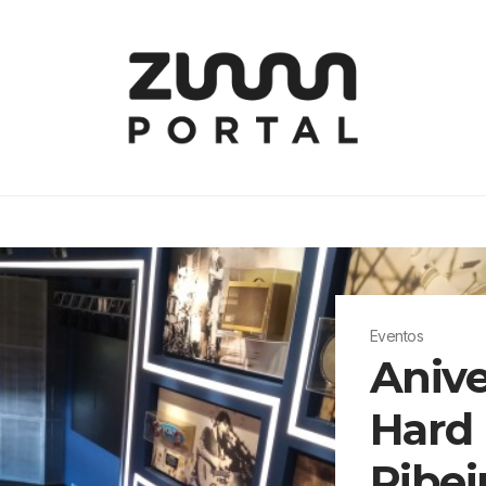
Eventos
Anive
Hard 
Ribei