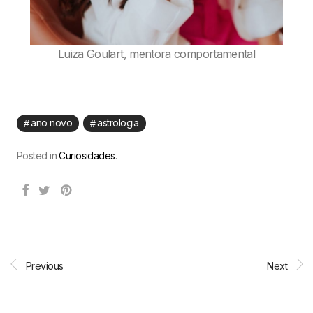
Luiza Goulart, mentora comportamental
ano novo
astrologia
Posted in
Curiosidades
.
Previous
Next