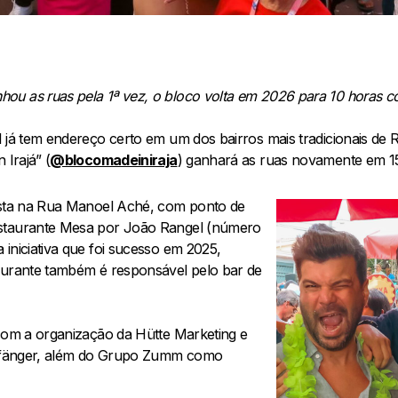
u as ruas pela 1ª vez, o bloco volta em 2026 para 10 horas co
 já tem endereço certo em um dos bairros mais tradicionais de R
 Irajá” (
@blocomadeiniraja
) ganhará as ruas novamente em 15 d
festa na Rua Manoel Aché, com ponto de
estaurante Mesa por João Rangel (número
iniciativa que foi sucesso em 2025,
aurante também é responsável pelo bar de
 com a organização da Hütte Marketing e
Walfänger, além do Grupo Zumm como