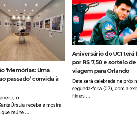
Aniversário do UCI terá 
por R$ 7,50 e sorteio d
ão ‘Memórias: Uma
viagem para Orlando
ao passado’ convida à
Data será celebrada na próxi
segunda-feira (07), com a exi
filmes …
aneiro, o
antaÚrsula recebe a mostra
a que reúne …