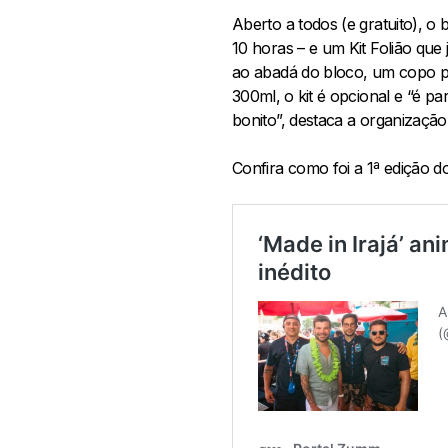
Aberto a todos (e gratuito), o 
10 horas – e um Kit Folião que
ao abadá do bloco, um copo p
300ml, ⁠o kit é opcional e “é p
bonito”, destaca a organização
Confira como foi a 1ª edição d