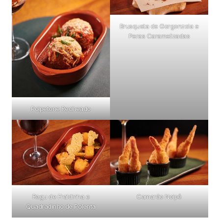
Brusqueta de Gorgonzola e
Peras Caramelizadas
Polpetone Recheado
Ragu de Fraldinha e
Camarão Noipê
Quadradinho de Polenta