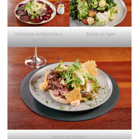
Carpaccio de Beterraba e
Salada de Figos
Pistache
Salada de Pastrami