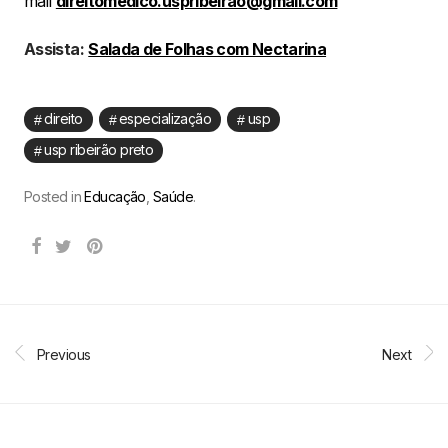
mail
direitomedico.uspribeirao@gmail.com
Assista:
Salada de Folhas com Nectarina
direito
especialização
usp
usp ribeirão preto
Posted in
Educação
,
Saúde
.
Previous
Next