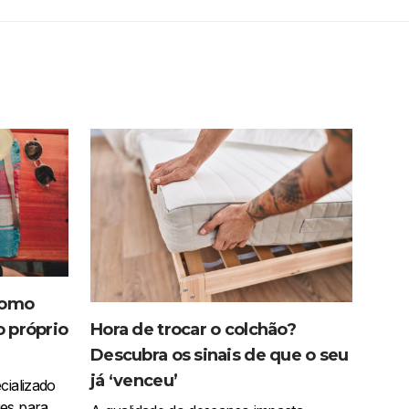
como
o próprio
Hora de trocar o colchão?
Descubra os sinais de que o seu
já ‘venceu’
cializado
es para