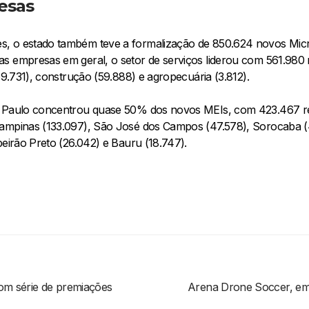
esas
, o estado também teve a formalização de 850.624 novos Mic
s empresas em geral, o setor de serviços liderou com 561.980 r
69.731), construção (59.888) e agropecuária (3.812).
o Paulo concentrou quase 50% dos novos MEIs, com 423.467 reg
ampinas (133.097), São José dos Campos (47.578), Sorocaba (4
beirão Preto (26.042) e Bauru (18.747).
om série de premiações
Arena Drone Soccer, em R