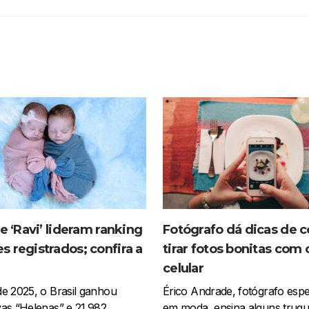
 e ‘Ravi’ lideram ranking
Fotógrafo dá dicas de 
 registrados; confira a
tirar fotos bonitas com 
celular
e 2025, o Brasil ganhou
Érico Andrade, fotógrafo espe
as “Helenas” e 21.982 …
em moda, ensina alguns truqu