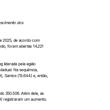
rescimento dos
de 2025, de acordo com
do, foram abertas 14.221
 liderada pela egião
stadual. Na sequência,
, Santos (15.644) e, então,
o 350.506. Além dele, as
79) registraram um aumento.