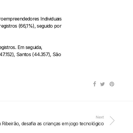
roempreendedores Individuais
egistros (66,1%), seguido por
istros. Em seguida,
7.152), Santos (44.357), São
Next
ibeirão, desafia as crianças em jogo tecnológico