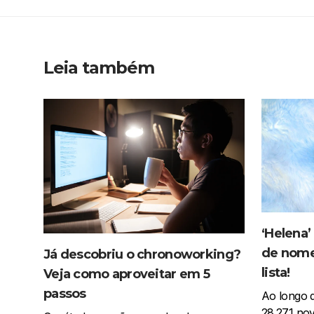
Leia também
‘Helena’
de nomes
Já descobriu o chronoworking?
lista!
Veja como aproveitar em 5
passos
Ao longo d
28.271 nov