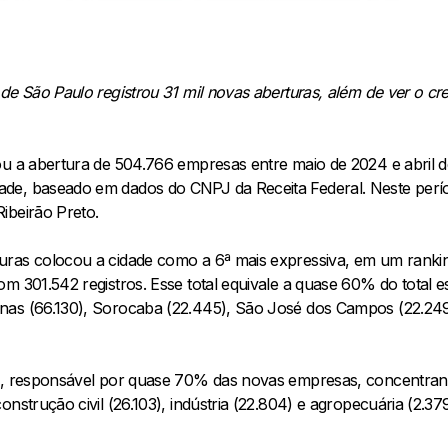
de São Paulo registrou 31 mil novas aberturas, além de ver o c
ou a abertura de 504.766 empresas entre maio de 2024 e abril 
de, baseado em dados do CNPJ da Receita Federal. Neste perío
ibeirão Preto.
ras colocou a cidade como a 6ª mais expressiva, em um ranking
m 301.542 registros. Esse total equivale a quase 60% do total e
as (66.130), Sorocaba (22.445), São José dos Campos (22.249)
os, responsável por quase 70% das novas empresas, concentrand
onstrução civil (26.103), indústria (22.804) e agropecuária (2.3