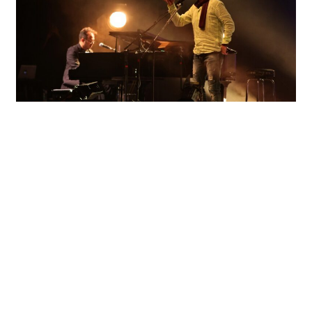
Zeca Baleiro surpreende com releituras de um
repertório afetivo