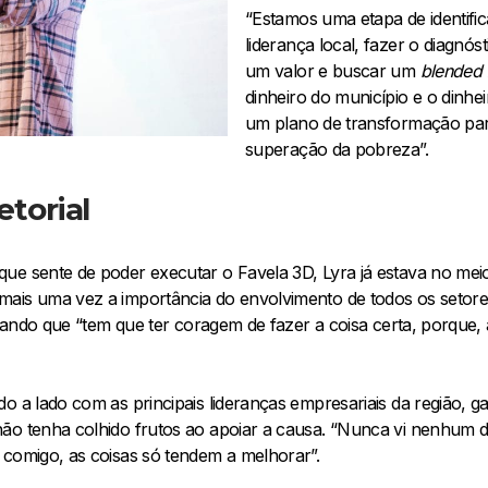
“Estamos uma etapa de identific
liderança local, fazer o diagnós
um valor e buscar um
blended 
dinheiro do município e o dinheir
um plano de transformação par
superação da pobreza”.
etorial
e sente de poder executar o Favela 3D, Lyra já estava no meio 
ais uma vez a importância do envolvimento de todos os setore
liando que “tem que ter coragem de fazer a coisa certa, porque, 
o a lado com as principais lideranças empresariais da região, gar
não tenha colhido frutos ao apoiar a causa. “Nunca vi nenhum
 comigo, as coisas só tendem a melhorar”.