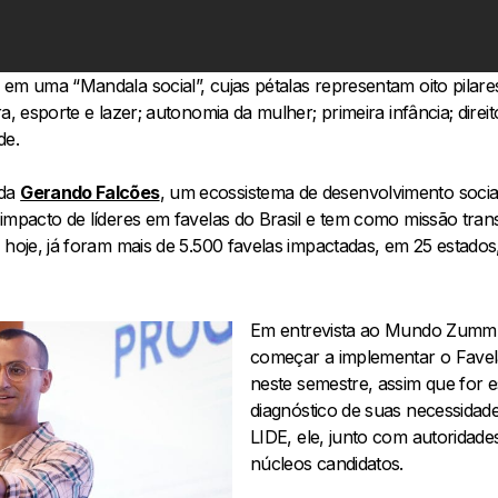
 em uma “Mandala social”, cujas pétalas representam oito pilar
a, esporte e lazer; autonomia da mulher; primeira infância; direi
de.
 da
Gerando Falcões
, um ecossistema de desenvolvimento socia
 impacto de líderes em favelas do Brasil e tem como missão tra
 hoje, já foram mais de 5.500 favelas impactadas, em 25 estados
Em entrevista ao Mundo Zumm,
começar a implementar o Favel
neste semestre, assim que for es
diagnóstico de suas necessidad
LIDE, ele, junto com autoridade
núcleos candidatos.