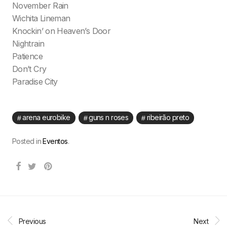
November Rain
Wichita Lineman
Knockin’ on Heaven’s Door
Nightrain
Patience
Don’t Cry
Paradise City
arena eurobike
guns n roses
ribeirão preto
Posted in
Eventos
.
Previous
Next