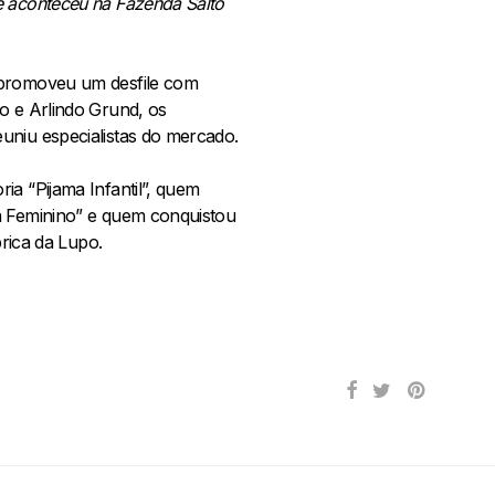
e aconteceu na Fazenda Salto
a promoveu um desfile com
o e Arlindo Grund, os
uniu especialistas do mercado.
ia “Pijama Infantil”, quem
ma Feminino” e quem conquistou
brica da Lupo.