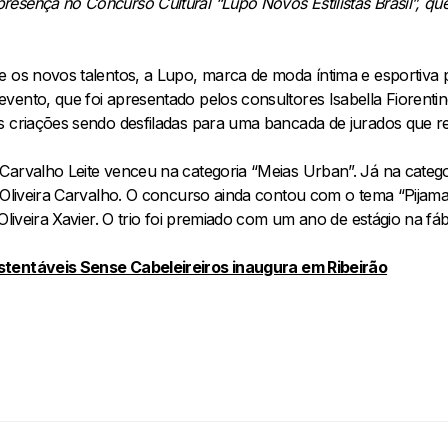
esença no Concurso Cultural “Lupo Novos Estilistas Brasil”, qu
e os novos talentos, a Lupo, marca de moda íntima e esportiv
vento, que foi apresentado pelos consultores Isabella Fiorentin
s criações sendo desfiladas para uma bancada de jurados que re
arvalho Leite venceu na categoria “Meias Urban”. Já na categor
e Oliveira Carvalho. O concurso ainda contou com o tema “Pija
Oliveira Xavier. O trio foi premiado com um ano de estágio na fá
tentáveis Sense Cabeleireiros inaugura em Ribeirão