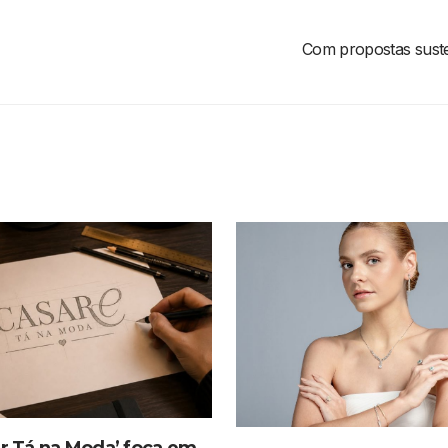
Com propostas suste
ar Tá na Moda’ foca em