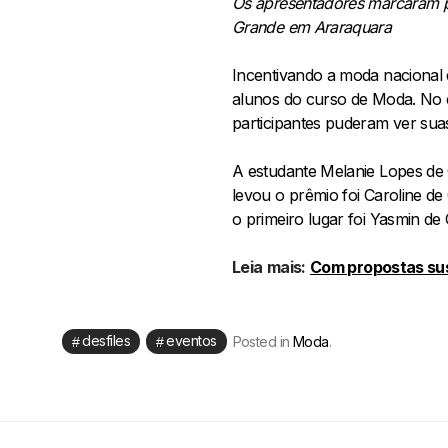
Os apresentadores marcaram pr
Grande em Araraquara
Incentivando a moda nacional 
alunos do curso de Moda. No e
participantes puderam ver sua
A estudante Melanie Lopes de C
levou o prêmio foi Caroline d
o primeiro lugar foi Yasmin de 
Leia
mais:
Com propostas sus
desfiles
eventos
Posted in
Moda
.