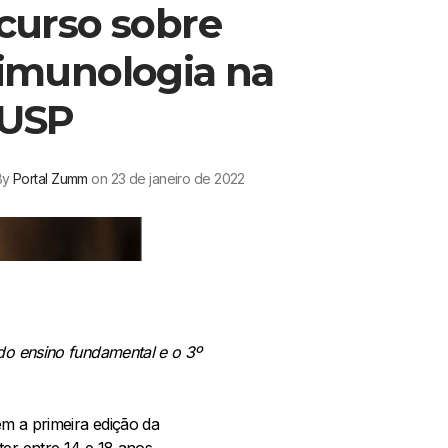
curso sobre
imunologia na
USP
By
Portal Zumm
on 23 de janeiro de 2022
 do ensino fundamental e o 3º
em a primeira edição da
er entre 14 e 18 anos,