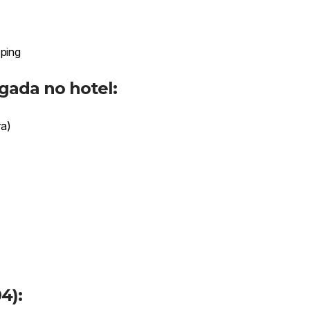
ping
egada no hotel:
ra)
4):