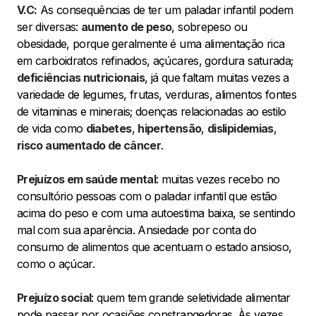
V.C:
As consequências de ter um paladar infantil podem
ser diversas:
aumento de peso
, sobrepeso ou
obesidade, porque geralmente é uma alimentação rica
em carboidratos refinados, açúcares, gordura saturada;
deficiências nutricionais
, já que faltam muitas vezes a
variedade de legumes, frutas, verduras, alimentos fontes
de vitaminas e minerais; doenças relacionadas ao estilo
de vida como
diabetes
,
hipertensão
,
dislipidemias
,
risco aumentado de câncer
.
Prejuízos em saúde mental
: muitas vezes recebo no
consultório pessoas com o paladar infantil que estão
acima do peso e com uma autoestima baixa, se sentindo
mal com sua aparência. Ansiedade por conta do
consumo de alimentos que acentuam o estado ansioso,
como o açúcar.
Prejuízo social
: quem tem grande seletividade alimentar
pode passar por ocasiões constrangedoras. Às vezes,