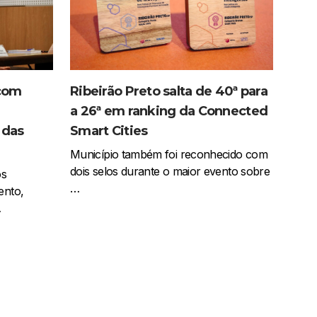
 com
Ribeirão Preto salta de 40ª para
a 26ª em ranking da Connected
 das
Smart Cities
Município também foi reconhecido com
dois selos durante o maior evento sobre
os
…
ento,
…