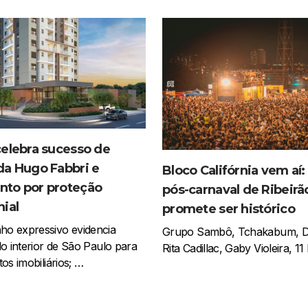
celebra sucesso de
da Hugo Fabbri e
Bloco Califórnia vem aí:
to por proteção
pós-carnaval de Ribeirã
ial
promete ser histórico
o expressivo evidencia
Grupo Sambô, Tchakabum, D
do interior de São Paulo para
Rita Cadillac, Gaby Violeira, 1
os imobiliários; …