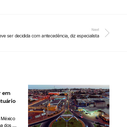
Next
e ser decidida com antecedência, diz especialista
r em
tuário
o México
pa dos …