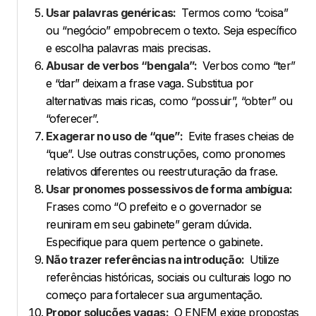
Usar palavras genéricas:
Termos como “coisa”
ou “negócio” empobrecem o texto. Seja específico
e escolha palavras mais precisas.
Abusar de verbos “bengala”:
Verbos como “ter”
e “dar” deixam a frase vaga. Substitua por
alternativas mais ricas, como “possuir”, “obter” ou
“oferecer”.
Exagerar no uso de “que”:
Evite frases cheias de
“que”. Use outras construções, como pronomes
relativos diferentes ou reestruturação da frase.
Usar pronomes possessivos de forma ambígua:
Frases como “O prefeito e o governador se
reuniram em seu gabinete” geram dúvida.
Especifique para quem pertence o gabinete.
Não trazer referências na introdução:
Utilize
referências históricas, sociais ou culturais logo no
começo para fortalecer sua argumentação.
Propor soluções vagas:
O ENEM exige propostas