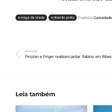
mega da virada
ribeirão preto
Posted in
Curiosidade
Previous
Perplan e Finger realizam jantar Italiano em Ribei
Leia também