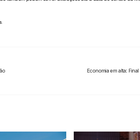
s
.
rão
Economia em alta: Final