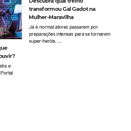
Descubra qual treino
transformou Gal Gadot na
Mulher-Maravilha
Já é normal atores passarem por
preparações intensas para se tornarem
super-heróis. …
que
ouvir?
ebs e
Portal