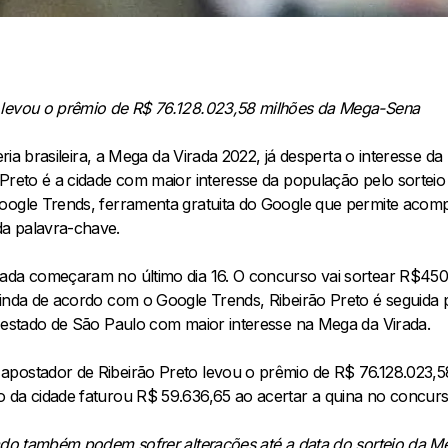
 levou o prêmio de R$ 76.128.023,58 milhões da Mega-Sena
teria brasileira, a Mega da Virada 2022, já desperta o interesse 
Preto é a cidade com maior interesse da população pelo sorteio e
Google Trends, ferramenta gratuita do Google que permite aco
a palavra-chave.
rada começaram no último dia 16. O concurso vai sortear R$45
Ainda de acordo com o Google Trends, Ribeirão Preto é seguida
o estado de São Paulo com maior interesse na Mega da Virada.
apostador de Ribeirão Preto levou o prêmio de R$ 76.128.023,
 da cidade faturou R$ 59.636,65 ao acertar a quina no concur
tado também podem sofrer alterações até a data do sorteio da M