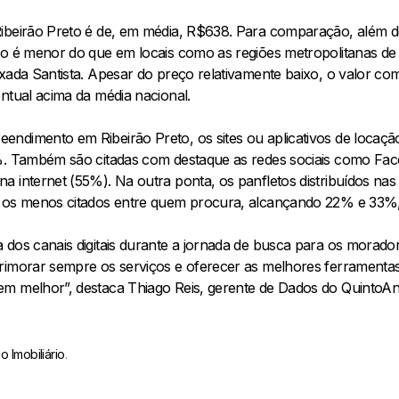
ibeirão Preto é de, em média, R$638. Para comparação, além de
to é menor do que em locais como as regiões metropolitanas de
ixada Santista. Apesar do preço relativamente baixo, o valor 
ntual acima da média nacional.
ndimento em Ribeirão Preto, os sites ou aplicativos de locaç
1%. Também são citadas com destaque as redes sociais como Fa
a internet (55%). Na outra ponta, os panfletos distribuídos na
o os menos citados entre quem procura, alcançando 22% e 33%,
dos canais digitais durante a jornada de busca para os morador
rimorar sempre os serviços e oferecer as melhores ferramentas
m melhor”, destaca Thiago Reis, gerente de Dados do QuintoAn
 Imobiliário
.