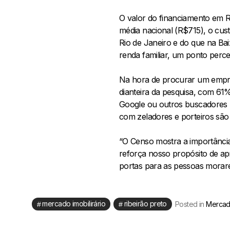
O valor do financiamento em R
média nacional (R$715), o cus
Rio de Janeiro e do que na Ba
renda familiar, um ponto perce
Na hora de procurar um empree
dianteira da pesquisa, com 6
Google ou outros buscadores n
com zeladores e porteiros sã
“O Censo mostra a importância 
reforça nosso propósito de ap
portas para as pessoas morare
mercado imobilirário
ribeirão preto
Posted in
Mercado