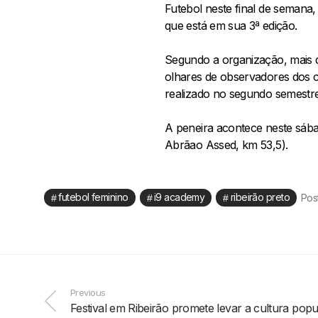
Futebol neste final de semana,
que está em sua 3ª edição.
Segundo a organização, mais de
olhares de observadores dos c
realizado no segundo semestre
A peneira acontece neste sába
Abrãao Assed, km 53,5).
futebol feminino
i9 academy
ribeirão preto
Pos
Previous
Festival em Ribeirão promete levar a cultura popul