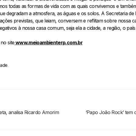
mos todas as formas de vida com as quais convivemos e também
 que degradam a atmosfera, as águas e os solos. A Secretaria d
ações previstas, que leiam, conversem e reflitam sobre nossa c
egativos à nossa casa comum, seja ela a cidade, a região, o país
no site
www.meioambienterp.com.br
dade
.
eta, analisa Ricardo Amorim
‘Papo João Rock’ tem 