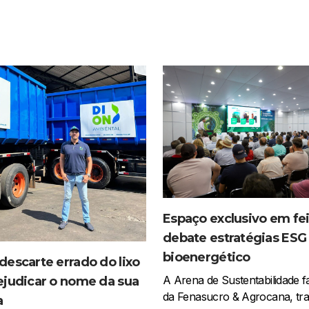
Espaço exclusivo em fei
debate estratégias ESG 
bioenergético
escarte errado do lixo
A Arena de Sustentabilidade f
ejudicar o nome da sua
da Fenasucro & Agrocana, tr
a