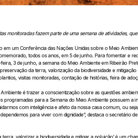
sitas monitoradas fazem parte de uma semana de atividades, que
ido em um Conferência das Nações Unidas sobre o Meio Ambient
omemorado, todos os anos, em 5 de junho. Para fomentar e re
eira, 3 de junho, a semana do Meio Ambiente em Ribeirão Preto.
 preservação da terra, valorização da biodiversidade e mitigaçã
antios, visitas monitoradas, contação de histórias, feira de adoç
Ambiente é trazer a conscientização sobre as questões ambien
ades programadas para a Semana do Meio Ambiente possuem a in
idarmos com inteligência e afeto da nossa casa comum, ou seja,
e dependemos para viver com dignidade”, destaca o secretário d
 terra, valorizar a biodiversidade e mitigar a poluição’ é um ch