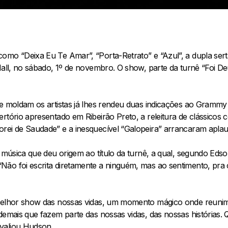
omo “Deixa Eu Te Amar”, “Porta-Retrato” e “Azul”, a dupla se
Hall, no sábado, 1º de novembro. O show, parte da turnê “Foi Deu
e moldam os artistas já lhes rendeu duas indicações ao Grammy 
rtório apresentado em Ribeirão Preto, a releitura de clássicos
rei de Saudade” e a inesquecível “Galopeira” arrancaram aplau
a música que deu origem ao título da turnê, a qual, segundo Eds
ão foi escrita diretamente a ninguém, mas ao sentimento, pra c
 melhor show das nossas vidas, um momento mágico onde reunim
 demais que fazem parte das nossas vidas, das nossas histórias.
valiou Hudson.