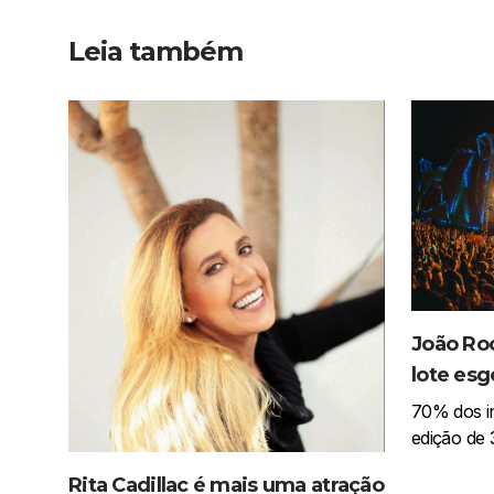
Leia também
João Roc
lote es
70% dos in
edição de 
Rita Cadillac é mais uma atração