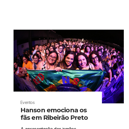
Eventos
Hanson emociona os
fãs em Ribeirão Preto
A apresentação dos irmãos