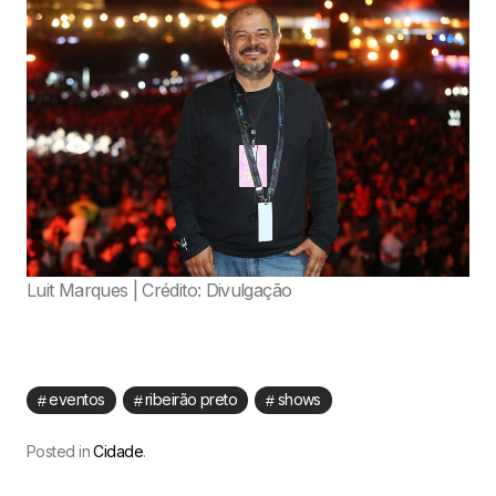
Luit Marques | Crédito: Divulgação
eventos
ribeirão preto
shows
Posted in
Cidade
.