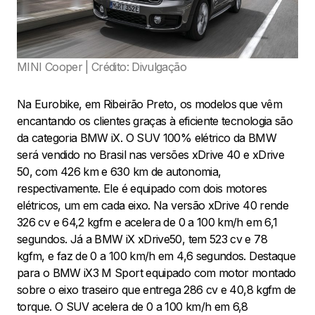
MINI Cooper | Crédito: Divulgação
Na Eurobike, em Ribeirão Preto, os modelos que vêm
encantando os clientes graças à eficiente tecnologia são
da categoria BMW iX. O SUV 100% elétrico da BMW
será vendido no Brasil nas versões xDrive 40 e xDrive
50, com 426 km e 630 km de autonomia,
respectivamente. Ele é equipado com dois motores
elétricos, um em cada eixo. Na versão xDrive 40 rende
326 cv e 64,2 kgfm e acelera de 0 a 100 km/h em 6,1
segundos. Já a BMW iX xDrive50, tem 523 cv e 78
kgfm, e faz de 0 a 100 km/h em 4,6 segundos. Destaque
para o BMW iX3 M Sport equipado com motor montado
sobre o eixo traseiro que entrega 286 cv e 40,8 kgfm de
torque. O SUV acelera de 0 a 100 km/h em 6,8