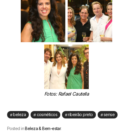
Fotos: Rafael Cautella
beleza
cosméticos
ribeirão preto
sense
Posted in
Beleza & Bem-estar
.