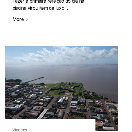
Fazer a primeira refeição do dia na
piscina virou item de luxo …
More
Viagens