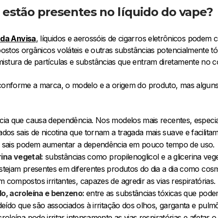
 estão presentes no líquido do vape?
da Anvisa
, líquidos e aerossóis de cigarros eletrônicos podem co
postos orgânicos voláteis e outras substâncias potencialmente tóx
istura de partículas e substâncias que entram diretamente no c
r conforme a marca, o modelo e a origem do produto, mas alg
ia que causa dependência. Nos modelos mais recentes, especia
s sais de nicotina que tornam a tragada mais suave e facilit
 sais podem aumentar a dependência em pouco tempo de uso.
rina vegetal:
substâncias como propilenoglicol e a glicerina veg
stejam presentes em diferentes produtos do dia a dia como cos
compostos irritantes, capazes de agredir as vias respiratórias.
do, acroleína e benzeno:
entre as substâncias tóxicas que pod
ldeído que são associados à irritação dos olhos, garganta e pu
croleína pode irritar intensamente as vias respiratórias e afeta