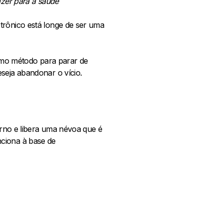
azer para a saúde
trônico está longe de ser uma
como método para parar de
eseja abandonar o vício.
rno e libera uma névoa que é
nciona à base de