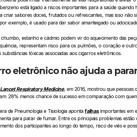
benzeno está ligado a riscos importantes para a saúde quando h
 criar sabores doces, frutados ou refrescantes, mas isso não s
l, por exemplo, é usado para dar sabor amanteigado ou adocicado
 chumbo, estanho e cádmio podem vir do aquecimento das peças
quência, representam risco para os pulmões, o coração e outros
 substâncias tóxicas associadas aos cigarros eletrônicos.
rro eletrônico não ajuda a par
Lancet Respiratory Medicine
, em 2016, mostrou que pessoas 
iveram 28% menos chance de sucesso em comparação com quem 
eira de Pneumologia e Tisiologia aponta
falhas
importantes em 
enta para parar de fumar. Entre os principais problemas estão 
to dos participantes ao longo do tempo, risco de viés e possív