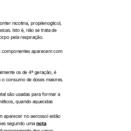
nter nicotina, propilenoglicol,
icas. Isto é, não se trata de
orpo pela respiração.
uns componentes aparecem com
lmente os de 4ª geração, é
am o consumo de doses maiores.
etal são usadas para formar a
méticos, quando aquecidas
em aparecer no aerossol estão
lmões segundo uma
nota
r o funcionamento dos vasos