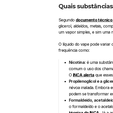
Quais substâncias
Segundo
documento técnico 
glicerol, aldeídos, metais, com
um vapor simples, e sim uma m
O líquido do vape pode varia
frequência como:
Nicotina:
é uma substânc
comum o uso dos chamado
O
INCA alerta
que esses
Propilenoglicol e a glice
névoa inalada. Embora e
podem se transformar em 
Formaldeído, acetaldeí
o formaldeído e o aceta
técnica do INCA
. Já a a