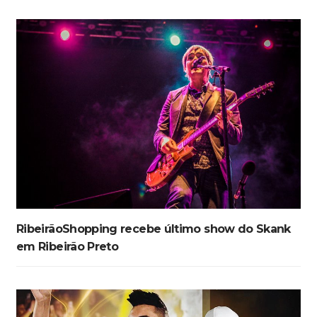
RibeirãoShopping recebe último show do Skank
em Ribeirão Preto