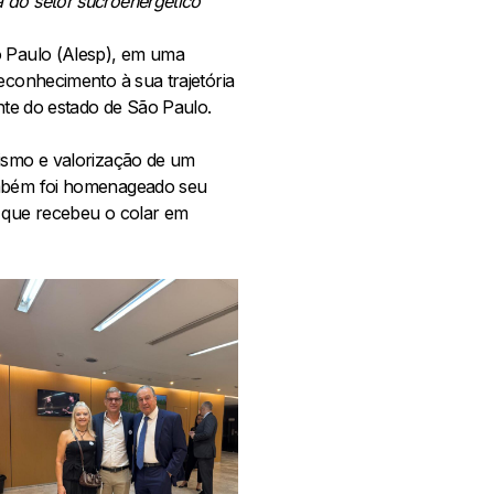
 do setor sucroenergético
o Paulo (Alesp), em uma
econhecimento à sua trajetória
ente do estado de São Paulo.
lismo e valorização de um
também foi homenageado seu
, que recebeu o colar em