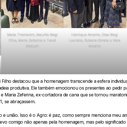
Maria Thomazini, Maurílio Biagi
Henrique Amorim, Elisa Biagi
Filho, Maria Zeferina e Tomé
Loureiro, Rubens Ometo e Vera
Abduch
Amorim
gi Filho destacou que a homenagem transcende a esfera individua
eia produtiva. Ele também emocionou os presentes ao pedir pa
 e Maria Zeferina, ex-cortadora de cana que se tornou maratoni
1, se abraçassem.
to e união. Isso é o Agro: é paz, como sempre menciona meu am
 levo comigo não apenas pela homenagem, mas pelo significado