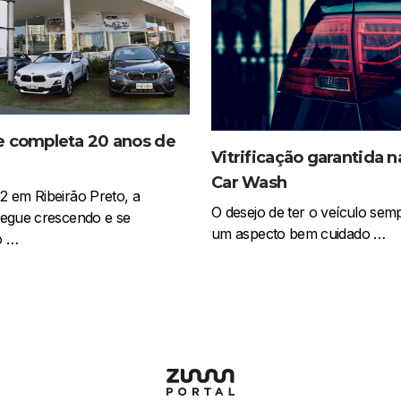
e completa 20 anos de
Vitrificação garantida n
Car Wash
 em Ribeirão Preto, a
O desejo de ter o veículo se
segue crescendo e se
um aspecto bem cuidado …
o …