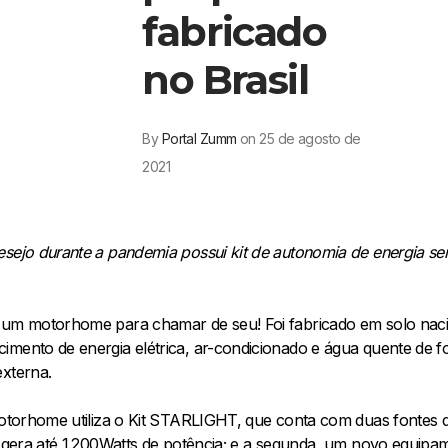
fabricado
no Brasil
By
Portal Zumm
on 25 de agosto de
2021
esejo durante a pandemia possui kit de autonomia de energia s
m um motorhome para chamar de seu! Foi fabricado em solo nac
imento de energia elétrica, ar-condicionado e água quente de f
externa.
motorhome utiliza o Kit STARLIGHT, que conta com duas fontes di
ue gera até 1.200Watts de potência; e a segunda, um novo equip