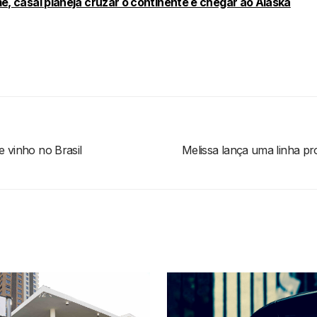
 casal planeja cruzar o continente e chegar ao Alaska
e vinho no Brasil
Melissa lança uma linha pr