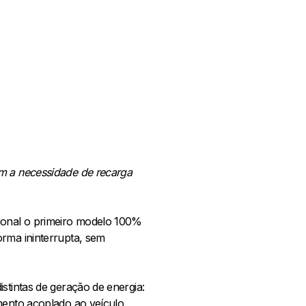
em a necessidade de recarga
ional o primeiro modelo 100%
orma ininterrupta, sem
stintas de geração de energia:
amento acoplado ao veículo