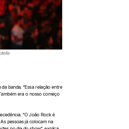
tella
 da banda. “Essa relação entre
o. Também era o nosso começo
ntecedência. “O João Rock é
. As pessoas já colocam na
rtes no dia do show”, explica.