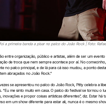
i a primeira banda a pisar no palco do João Rock | Foto: Rafae
ção entre organização, público e artistas, além de ser um event
lação de troca que nem sempre acontece por aí. No comecinho,
nte no palco principal, e de lá para cá isso mudou, a ponto des
entem abraçados no João Rock.”
 vezes se apresentou no palco do João Rock, Pitty celebra a lib
 “Eu me sinto muito em casa. O palco do festival se tornou o l
 inovações e propor coisas artísticas diferentes”, diz. Estar há
enso em um show diferente para estar ali, nunca é o mesmo sho