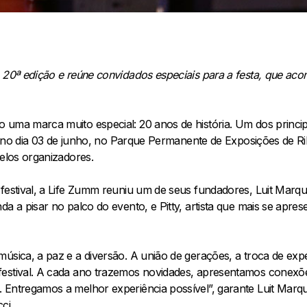
 20ª edição e reúne convidados especiais para a festa, que aco
uma marca muito especial: 20 anos de história. Um dos principa
ado no dia 03 de junho, no Parque Permanente de Exposições de R
pelos organizadores.
festival, a Life Zumm reuniu um de seus fundadores, Luit Marqu
a a pisar no palco do evento, e Pitty, artista que mais se apres
úsica, a paz e a diversão. A união de gerações, a troca de expe
estival. A cada ano trazemos novidades, apresentamos conexõe
 Entregamos a melhor experiência possível”, garante Luit Marq
ci.