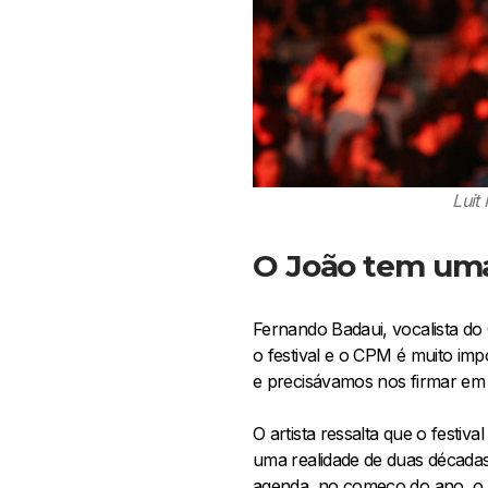
Luit
O João tem uma
Fernando Badaui, vocalista do
o festival e o CPM é muito im
e precisávamos nos firmar em g
O artista ressalta que o festi
uma realidade de duas décadas
agenda, no começo do ano, o dia