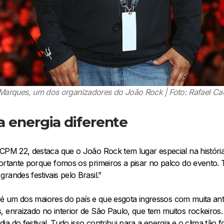
 Marques, um dos organizadores do João Rock | Foto: Rafael Cau
 energia diferente
 CPM 22, destaca que o João Rock tem lugar especial na história
portante porque fomos os primeiros a pisar no palco do event
randes festivais pelo Brasil.”
val é um dos maiores do país e que esgota ingressos com muita a
, enraizado no interior de São Paulo, que tem muitos rockeiros
 do festival. Tudo isso contribui para a energia e o clima tão fo