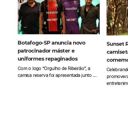
Botafogo-SP anuncia novo
Sunset 
patrocinador máster e
camiset
uniformes repaginados
comemor
Com o logo “Orgulho de Ribeirão”, a
Celebrando
camisa reserva foi apresentada junto …
promoverá
entreteni