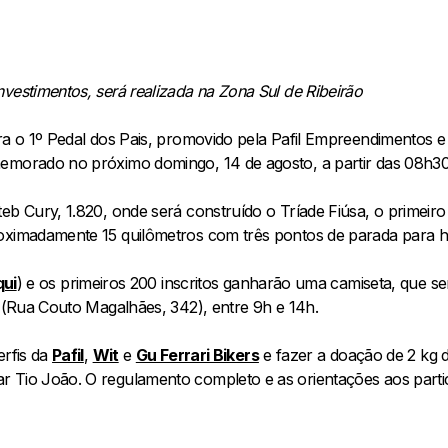
vestimentos, será realizada na Zona Sul de Ribeirão
ra o 1º Pedal dos Pais, promovido pela Pafil Empreendimentos e
memorado no próximo domingo, 14 de agosto, a partir das 08h3
eb Cury, 1.820, onde será construído o Tríade Fiúsa, o primeiro
oximadamente 15 quilômetros com três pontos de parada para h
qui
) e os primeiros 200 inscritos ganharão uma camiseta, que ser
l (Rua Couto Magalhães, 342), entre 9h e 14h.
erfis da
Pafil
,
Wit
e
Gu Ferrari Bikers
e fazer a doação de 2 kg d
 Tio João. O regulamento completo e as orientações aos partic