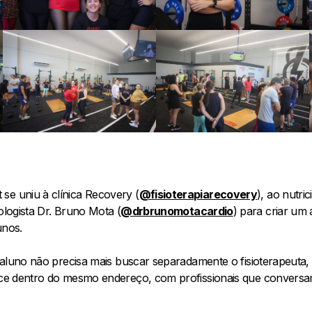
se uniu à clínica Recovery (
@fisioterapiarecovery
), ao nutric
iologista Dr. Bruno Mota (
@drbrunomotacardio
) para criar um 
unos.
o aluno não precisa mais buscar separadamente o fisioterapeuta, o
tece dentro do mesmo endereço, com profissionais que convers