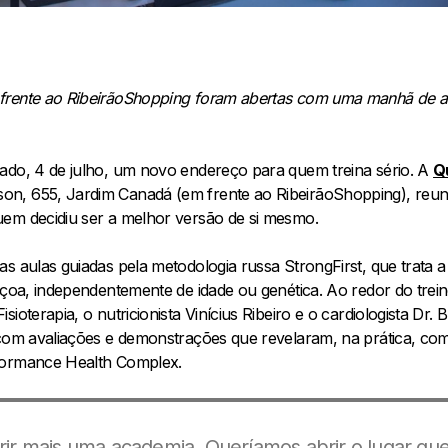
frente ao RibeirãoShopping foram abertas com uma manhã de au
ado, 4 de julho, um novo endereço para quem treina sério. A
Q
n, 655, Jardim Canadá (em frente ao RibeirãoShopping), reu
em decidiu ser a melhor versão de si mesmo.
s aulas guiadas pela metodologia russa StrongFirst, que trata 
içoa, independentemente de idade ou genética. Ao redor do trein
sioterapia, o nutricionista Vinícius Ribeiro e o cardiologista Dr
 com avaliações e demonstrações que revelaram, na prática, co
formance Health Complex.
rir mais uma academia. Queríamos abrir o lugar qu