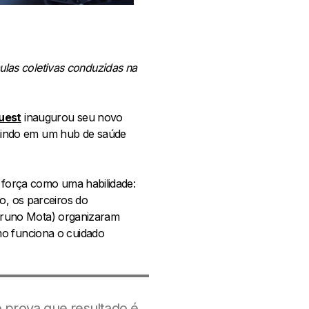
las coletivas conduzidas na
uest
inaugurou seu novo
nindo em um hub de saúde
a força como uma habilidade:
o, os parceiros do
. Bruno Mota) organizaram
mo funciona o cuidado
e prova que resultado é