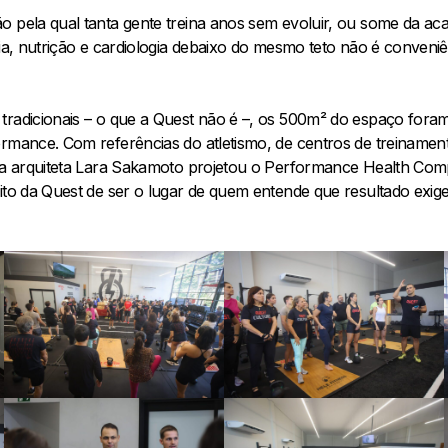
o pela qual tanta gente treina anos sem evoluir, ou some da ac
pia, nutrição e cardiologia debaixo do mesmo teto não é conveniê
tradicionais – o que a Quest não é –, os 500m² do espaço fora
ormance. Com referências do atletismo, de centros de treinament
, a arquiteta Lara Sakamoto projetou o Performance Health Comp
ito da Quest de ser o lugar de quem entende que resultado exig