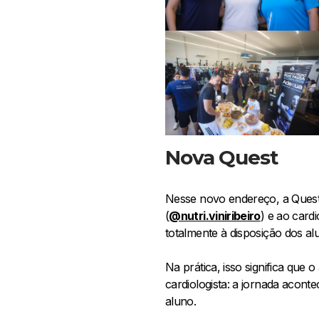
Nova Quest
Nesse novo endereço, a Quest 
(
@nutri.viniribeiro
) e ao card
totalmente à disposição dos al
Na prática, isso significa que 
cardiologista: a jornada acon
aluno.