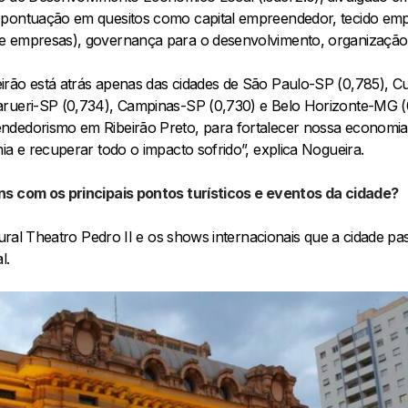
pontuação em quesitos como capital empreendedor, tecido empr
 empresas), governança para o desenvolvimento, organização p
rão está atrás apenas das cidades de São Paulo-SP (0,785), Cu
arueri-SP (0,734), Campinas-SP (0,730) e Belo Horizonte-MG (
ndedorismo em Ribeirão Preto, para fortalecer nossa economia,
ia e recuperar todo o impacto sofrido”, explica Nogueira.
ns com os principais pontos turísticos e eventos da cidade?
ltural Theatro Pedro II e os shows internacionais que a cidade 
l.