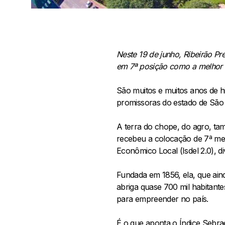
Neste 19 de junho, Ribeirão P
em 7ª posição como a melhor 
São muitos e muitos anos de hi
promissoras do estado de São P
A terra do chope, do agro, ta
recebeu a colocação de 7ª me
Econômico Local (Isdel 2.0), d
Fundada em 1856, ela, que aind
abriga quase 700 mil habitante
para empreender no país.
É o que aponta o Índice Sebra