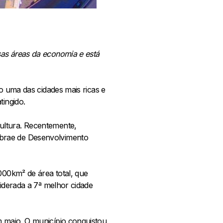
sas áreas da economia e está
o uma das cidades mais ricas e
tingido.
ultura. Recentemente,
ebrae de Desenvolvimento
000km² de área total, que
siderada a 7ª melhor cidade
m maio. O município conquistou