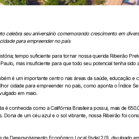
reto celebra seu aniversário comemorando crescimento em diver
cidade para empreender no país
stória; tempo suficiente para tornar nossa querida Ribeirão Pret
aulo, mas insuficiente para que todo seu potencial tenha sido a
mbém é um importante centro nas áreas da saúde, educação e c
lhor cidade para empreender no país, como aponta o Índice S
ivulgado em maio.
a é conhecida como a Califórnia Brasileira possui, mais de 650.
s. Dona de um céu azul e o sol vibrante, nossa Ribeirão foi con
e de Desenvolvimento Econômico Local (Isdel 2.0), divulgado e