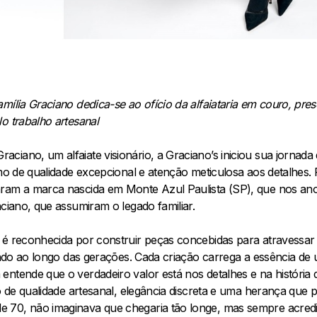
mília Graciano dedica-se ao ofício da alfaiataria em couro, pr
o trabalho artesanal
iano, um alfaiate visionário, a Graciano’s iniciou sua jornada
imo de qualidade excepcional e atenção meticulosa aos detalhes.
aram a marca nascida em Monte Azul Paulista (SP), que nos a
aciano, que assumiram o legado familiar.
 é reconhecida por construir peças concebidas para atravessa
icado ao longo das gerações. Cada criação carrega a essência de u
entende que o verdadeiro valor está nos detalhes e na história 
o de qualidade artesanal, elegância discreta e uma herança que p
 70, não imaginava que chegaria tão longe, mas sempre acredit