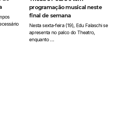
a
programação musical neste
final de semana
ampos
ecessário
Nesta sexta-feira (19), Edu Falaschi se
apresenta no palco do Theatro,
enquanto …