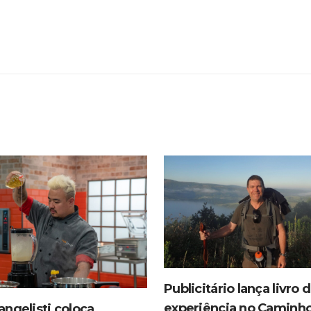
Publicitário lança livro 
experiência no Caminh
ngelisti coloca