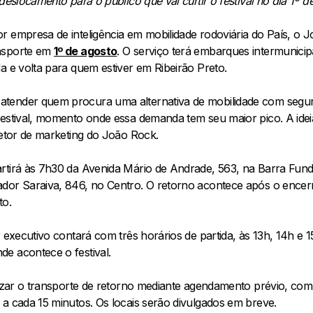
deslocamento para o público que vai curtir o festival no dia 1º d
r empresa de inteligência em mobilidade rodoviária do País, o
nsporte em
1º de agosto
. O serviço terá embarques intermunicip
a e volta para quem estiver em Ribeirão Preto.
tender quem procura uma alternativa de mobilidade com segura
festival, momento onde essa demanda tem seu maior pico. A idei
retor de marketing do João Rock.
artirá às 7h30 da Avenida Mário de Andrade, 563, na Barra Fu
ador Saraiva, 846, no Centro. O retorno acontece após o encer
to.
r executivo contará com três horários de partida, às 13h, 14h e
e acontece o festival.
ilizar o transporte de retorno mediante agendamento prévio, co
a cada 15 minutos. Os locais serão divulgados em breve.