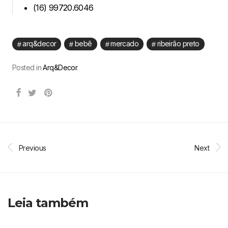
(16) 99720.6046
arq&decor
bebê
mercado
ribeirão preto
Posted in
Arq&Decor
.
Previous
Next
Leia também