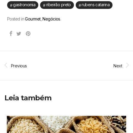
gastronomia
ribeirão preto
rubens catarina
Posted in
Gourmet
,
Negócios
.
Previous
Next
Leia também