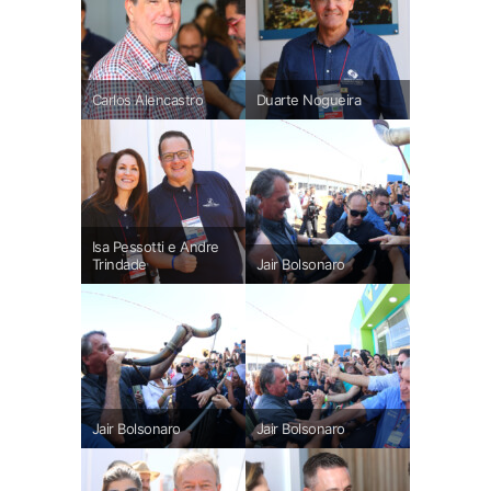
Carlos Alencastro
Duarte Nogueira
Isa Pessotti e Andre
Trindade
Jair Bolsonaro
Jair Bolsonaro
Jair Bolsonaro