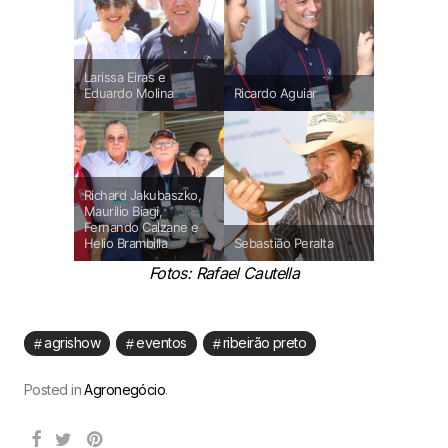
Larissa Eiras e
Eduardo Molina
Ricardo Aguiar
Richard Jakubaszko,
Maurilio Biagi,
Fernando Calzane e
Helio Brambilla
Sebastião Peralta
Fotos: Rafael Cautella
agrishow
eventos
ribeirão preto
Posted in
Agronegócio
.