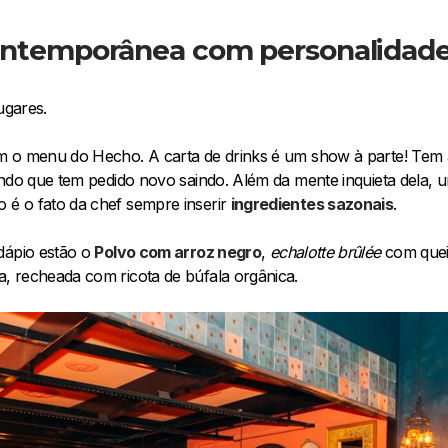
ntemporânea com personalidade 
lugares.
m o menu do Hecho. A carta de drinks é um show à parte! Tem a
ando que tem pedido novo saindo. Além da mente inquieta dela, 
é o fato da chef sempre inserir
ingredientes sazonais
.
dápio estão o
Polvo com arroz negro
,
echalotte brûlée
com quei
 recheada com ricota de búfala orgânica.