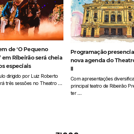
m de ‘O Pequeno
Programação presencia
’ em Ribeirão será cheia
nova agenda do Theatr
os especiais
II
lo dirigido por Luiz Roberto
Com apresentações diversifica
erá três sessões no Theatro …
principal teatro de Ribeirão Pr
ter …