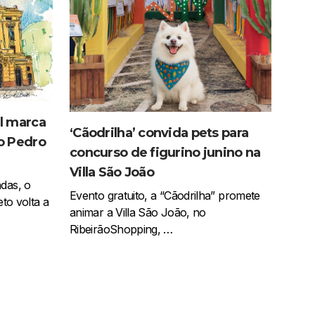
l marca
‘Cãodrilha’ convida pets para
o Pedro
concurso de figurino junino na
Villa São João
das, o
Evento gratuito, a “Cãodrilha” promete
eto volta a
animar a Villa São João, no
RibeirãoShopping, …