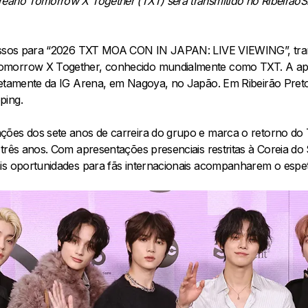
reano Tomorrow X Together (TXT) será transmitido no Ribeirão
ressos para “2026 TXT MOA CON IN JAPAN: LIVE VIEWING”, tra
omorrow X Together, conhecido mundialmente como TXT. A apr
iretamente da IG Arena, em Nagoya, no Japão. Em Ribeirão Pre
ping.
ções dos sete anos de carreira do grupo e marca o retorno do
três anos. Com apresentações presenciais restritas à Coreia do
is oportunidades para fãs internacionais acompanharem o espe