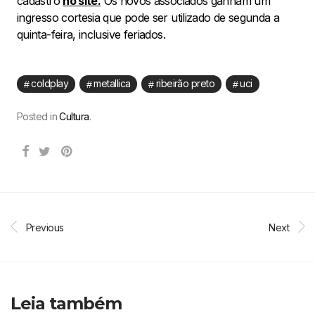
cadastro
no site.
Os novos associados ganham um
ingresso cortesia que pode ser utilizado de segunda a
quinta-feira, inclusive feriados.
coldplay
metallica
ribeirão preto
uci
Posted in
Cultura
.
Previous
Next
Leia também