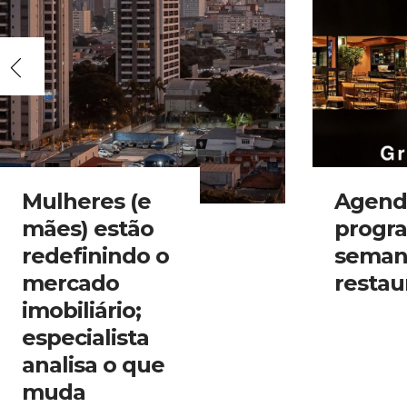
Mulheres (e
Agend
mães) estão
progr
redefinindo o
seman
mercado
restau
imobiliário;
especialista
analisa o que
muda