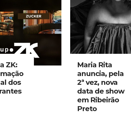
a ZK:
Maria Rita
amação
anuncia, pela
al dos
2ª vez, nova
rantes
data de show
em Ribeirão
Preto